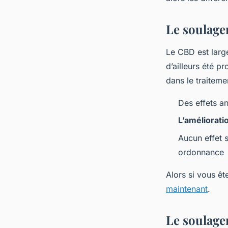
evette
•
14 mars 2023
•
2 min de lecture
Le soulagem
Le CBD est large
d’ailleurs été 
dans le traitem
Des effets an
L’améliorati
Aucun effet 
ordonnance
Alors si vous ê
maintenant
.
Le soulage