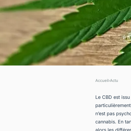
Accueil
›
Actu
ACTU
La consommation d
Le CBD est issu
particulièrement
l'amélioration de la
n’est pas psych
cannabis. En tan
alors les différ