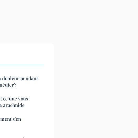
la douleur pendant
médier ?
ut ce que vous
ce arachnide
omment s'en