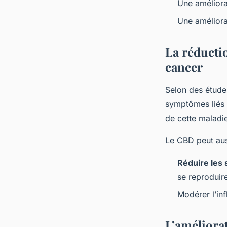
Une améliora
Une améliora
La réducti
cancer
Selon des étude
symptômes liés a
de cette maladi
Le CBD peut aus
Réduire les 
se reproduir
Modérer l’in
L’améliora