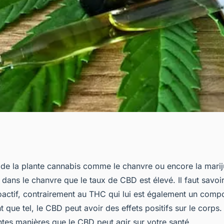
e CBD pour
 de la plante cannabis comme le chanvre ou encore la marij
 dans le chanvre que le taux de CBD est élevé. Il faut savoi
 santé
oactif, contrairement au THC qui lui est également un comp
t que tel, le CBD peut avoir des effets positifs sur le corp
entes manières que le CBD peut agir sur votre santé.