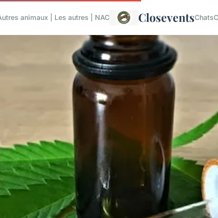
Closevents
Autres animaux | Les autres | NAC
Chats
C