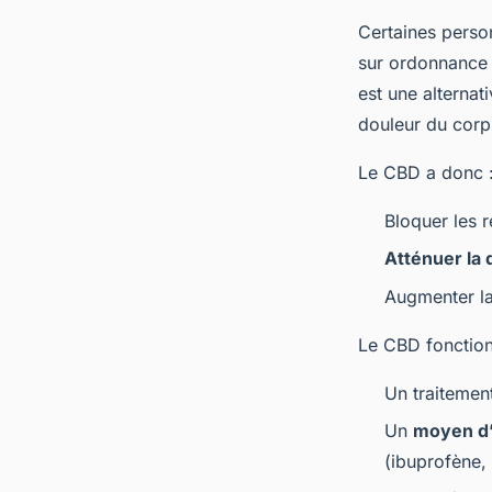
Certaines perso
sur ordonnance 
est une alternat
douleur du cor
Le CBD a donc 
Bloquer les 
Atténuer la 
Augmenter la
Le CBD fonction
Un traitement
Un
moyen d’
(ibuprofène, 