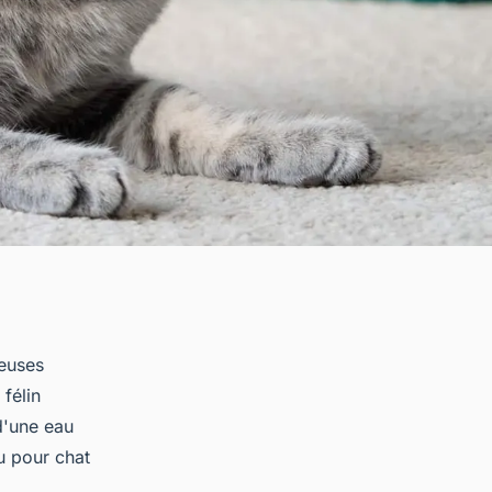
reuses
félin
d'une eau
au pour chat