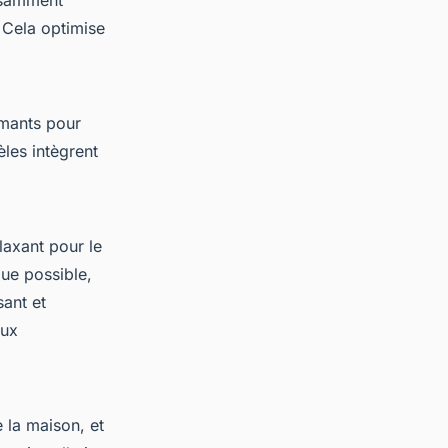
isamment
. Cela optimise
rmants pour
les intègrent
laxant pour le
que possible,
sant et
eux
e la maison, et