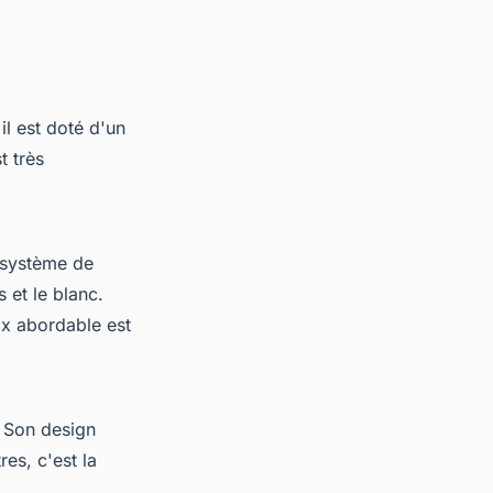
il est doté d'un
t très
n système de
s et le blanc.
ix abordable est
. Son design
es, c'est la