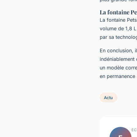
La fontaine P
La fontaine Pet
volume de 1,8 L
par sa technolo
En conclusion, i
indéniablement d
un modèle corre
en permanence d'
Actu
EC