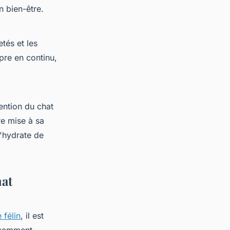
n bien-être.
tés et les
pre en continu,
tention du chat
re mise à sa
s'hydrate de
hat
 félin
, il est