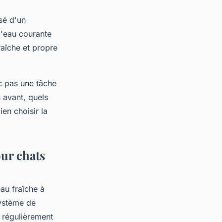
sé d'un
 l'eau courante
raîche et propre
nc pas une tâche
s avant, quels
en choisir la
pour chats
au fraîche à
système de
us régulièrement