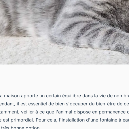
r la fontaine
la maison apporte un certain équilibre dans la vie de nomb
dant, il est essentiel de bien s'occuper du bien-être de ce 
?
amment, veiller à ce que l'animal dispose en permanence 
e est primordial. Pour cela, l'installation d'une fontaine à e
e très bonne option.