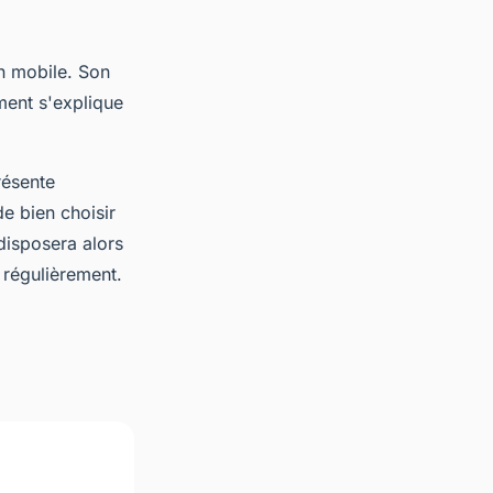
n mobile. Son
ment s'explique
résente
e bien choisir
disposera alors
e régulièrement.