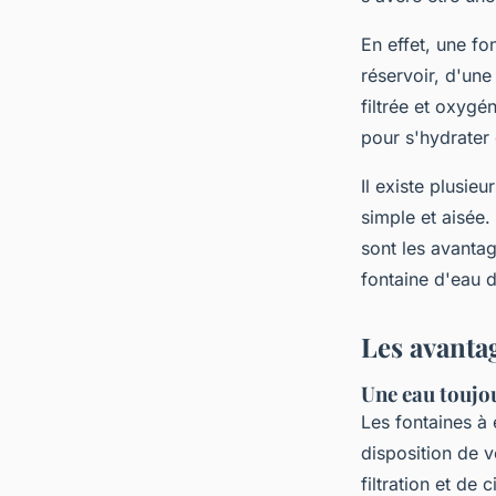
evette
•
3 janvier 2024
•
5 min de lecture
En effet, une fo
réservoir, d'une
filtrée et oxygé
pour s'hydrater
Il existe plusie
simple et aisée.
sont les avantag
fontaine d'eau 
Les avantag
Une eau toujo
Les fontaines à
disposition de 
filtration et de 