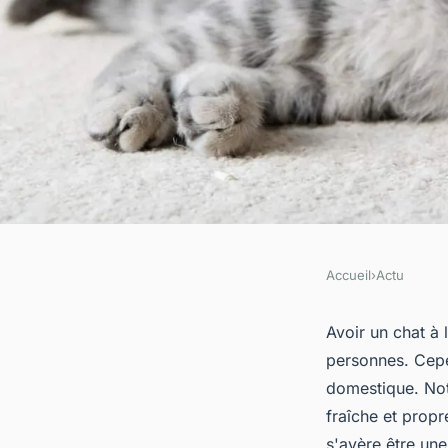
Accueil
›
Actu
ACTU
Comment bien choisi
Avoir un chat à 
personnes. Cepen
d'eau de vos chats- 
domestique. Not
fraîche et propr
s'avère être un