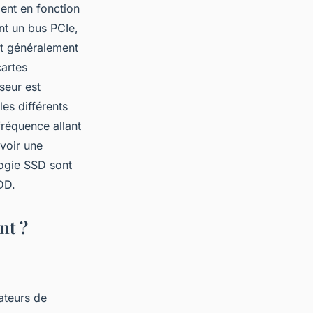
ient en fonction
nt un bus PCIe,
st généralement
cartes
seur est
es différents
réquence allant
voir une
logie SSD sont
DD.
nt ?
ateurs de