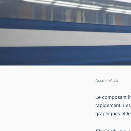
Accueil
›
Actu
ACTU
Quel est le composa
Le composant inf
rapidement. Les 
plus rapide ?
graphiques et l