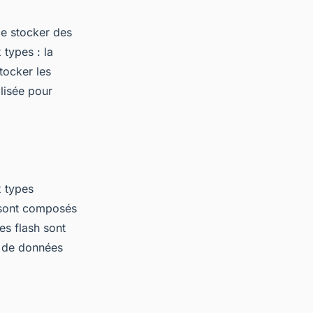
de stocker des
types : la
tocker les
lisée pour
x types
s sont composés
es flash sont
é de données