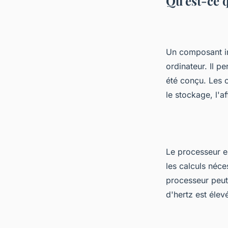
Qu'est-ce 
evette
•
25 octobre 2022
•
5 min de lecture
Un composant in
ordinateur. Il p
été conçu. Les 
le stockage, l'a
Le processeur es
les calculs néce
processeur peut
d'hertz est élev