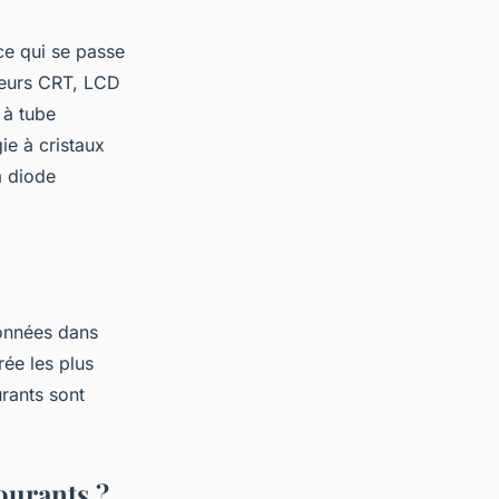
ce qui se passe
iteurs CRT, LCD
 à tube
ie à cristaux
à diode
données dans
rée les plus
urants sont
ourants ?