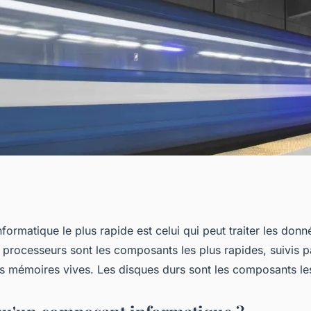
nt informatique le
ormatique le plus rapide est celui qui peut traiter les donn
processeurs sont les composants les plus rapides, suivis pa
es mémoires vives. Les disques durs sont les composants les