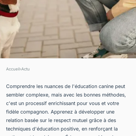
Accueil
›
Actu
ACTU
Comment réussir à éduquer
Comprendre les nuances de l'éducation canine peut
sembler complexe, mais avec les bonnes méthodes,
son chien facilement
c'est un processif enrichissant pour vous et votre
fidèle compagnon. Apprenez à développer une
evette
•
31 mai 2024
•
3 min de lecture
relation basée sur le respect mutuel grâce à des
techniques d'éducation positive, en renforçant la