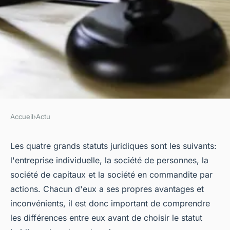
Accueil
›
Actu
ACTU
Quels sont les quatre grands
Les quatre grands statuts juridiques sont les suivants:
l'entreprise individuelle, la société de personnes, la
statuts juridiques ?
société de capitaux et la société en commandite par
actions. Chacun d'eux a ses propres avantages et
evette
•
25 octobre 2022
•
8 min de lecture
inconvénients, il est donc important de comprendre
les différences entre eux avant de choisir le statut