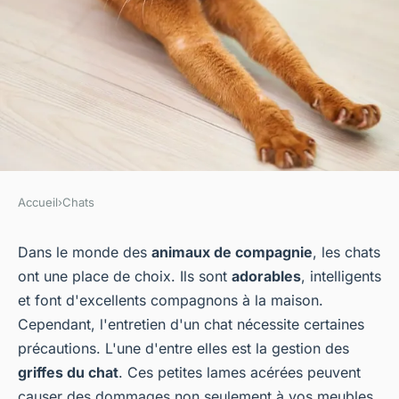
Accueil
›
Chats
CHATS
Le dégriffage des chats : à quel
Dans le monde des
animaux de compagnie
, les chats
ont une place de choix. Ils sont
adorables
, intelligents
âge est-il le plus approprié ?
et font d'excellents compagnons à la maison.
Cependant, l'entretien d'un chat nécessite certaines
evette
•
12 mars 2024
•
3 min de lecture
précautions. L'une d'entre elles est la gestion des
griffes du chat
. Ces petites lames acérées peuvent
causer des dommages non seulement à vos meubles,