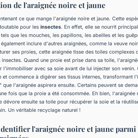
ion de l'araignée noire et jaune
tenant ce que mange l'araignée noire et jaune. Cette espè
doutable pour les
insectes
. En effet, elle se nourrit princip
 tels que les mouches, les papillons, les abeilles et les guê
t également inclure d'autres araignées, comme la veuve noir
urer ses proies, cette araignée tisse des toiles complexes 
 insectes. Quand une proie est prise dans sa toile, l'araigné
r l'immobiliser avec sa soie avant de lui injecter son venin.
e et commence à digérer ses tissus internes, transformant l'
" que l'araignée aspirera ensuite. Certains peuvent se dema
e une fois que la proie a été consommée. Eh bien, l'araignée 
le dévore ensuite sa toile pour récupérer la soie et la réutilis
in. Un véritable recyclage naturel !
entifier l'araignée noire et jaune parmi 