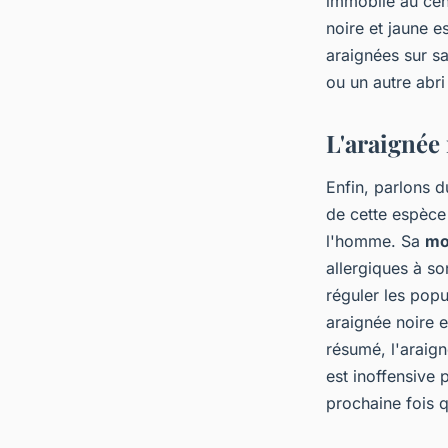
immobile au cent
noire et jaune e
araignées sur sa
ou un autre abri
L'araignée
Enfin, parlons d
de cette espèce 
l'homme. Sa
mo
allergiques à s
réguler les popu
araignée noire e
résumé, l'araign
est inoffensive 
prochaine fois 