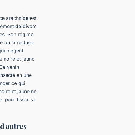
ce arachnide est
alement de divers
pes. Son régime
e ou la recluse
qui piègent
e noire et jaune
 Ce venin
insecte en une
nder ce qui
noire et jaune ne
er pour tisser sa
d'autres