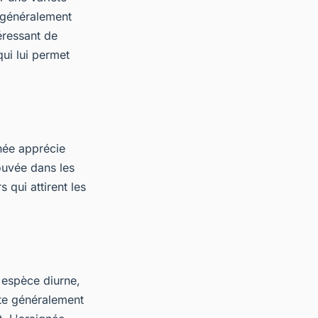
t généralement
téressant de
qui lui permet
née apprécie
ouvée dans les
s qui attirent les
 espèce diurne,
este généralement