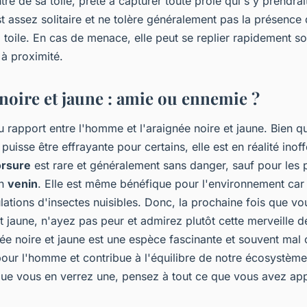
re de sa toile, prête à capturer toute proie qui s'y prendrai
st assez solitaire et ne tolère généralement pas la présence 
 toile. En cas de menace, elle peut se replier rapidement so
 à proximité.
 noire et jaune : amie ou ennemie ?
u rapport entre l'homme et l'araignée noire et jaune. Bien 
puisse être effrayante pour certains, elle est en réalité inof
rsure
est rare et généralement sans danger, sauf pour les
on
venin
. Elle est même bénéfique pour l'environnement car 
lations d'insectes nuisibles. Donc, la prochaine fois que vo
t jaune, n'ayez pas peur et admirez plutôt cette merveille d
ée noire et jaune est une espèce fascinante et souvent mal 
pour l'homme et contribue à l'équilibre de notre écosystème.
que vous en verrez une, pensez à tout ce que vous avez app