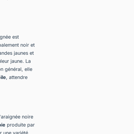
ignée est
palement noir et
andes jaunes et
eur jaune. La
n général, elle
ile
, attendre
'araignée noire
oie
produite par
r une variété