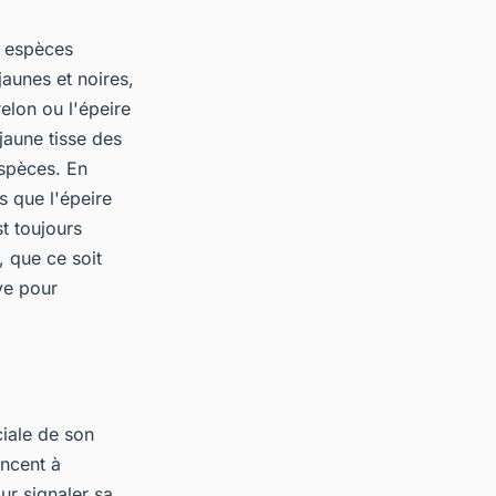
es espèces
aunes et noires,
elon ou l'épeire
jaune tisse des
espèces. En
s que l'épeire
t toujours
 que ce soit
ive pour
ciale de son
encent à
ur signaler sa