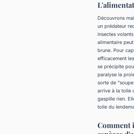
L'alimentat
Découvrons main
un prédateur re
insectes volants
alimentaire peu
brune. Pour capt
efficacement les
se précipite pou
paralyse la proi
sorte de "soupe
arrive à la toil
gaspille rien. El
toile du lendema
Comment id