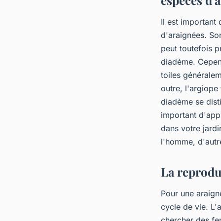
espèces d'
Il est important
d'araignées. So
peut toutefois 
diadème. Cependa
toiles généralem
outre, l'argiope
diadème se dist
important d'app
dans votre jardi
l'homme, d'autr
La reproduc
Pour une araigné
cycle de vie. L
chercher des fem