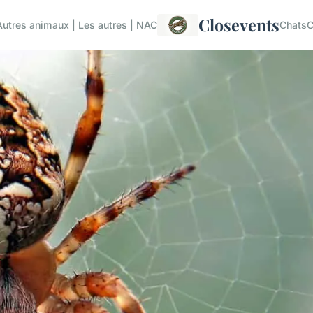
Closevents
Autres animaux | Les autres | NAC
Chats
C