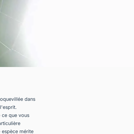
roquevillée dans
'esprit.
e ce que vous
ticulière
e espèce mérite