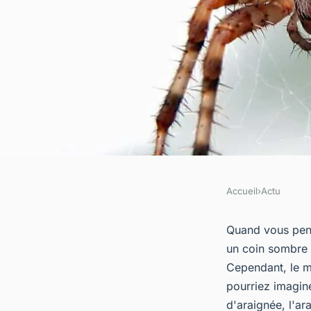
Accueil
›
Actu
ACTU
Araignée noire et ja
Quand vous pens
un coin sombre 
vous devez savoir su
Cependant, le m
pourriez imagine
d'araignée, l'ar