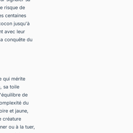
le risque de
es centaines
 cocon jusqu'à
nt avec leur
 la conquête du
e qui mérite
 sa toile
'équilibre de
complexité du
ire et jaune,
e créature
er ou à la tuer,