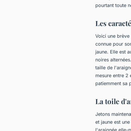
arachnide
pourtant toute n
evette
•
10 mars 2024
•
6 min de lecture
Les caracté
Voici une brève 
connue pour son 
jaune. Elle est
noires alternée
taille de l'arai
mesure entre 2 
patiemment sa p
La toile d'
Jetons maintenan
et jaune est une 
l'araignée elle-