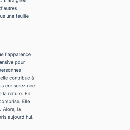
t. L'araignée
d'autres
us une feuille
que l'apparence
fensive pour
 personnes
elle contribue à
us croiserez une
e la nature. En
comprise. Elle
 Alors, la
ris aujourd'hui.