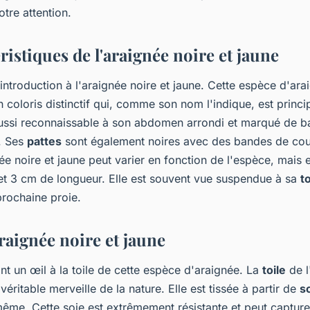
otre attention.
ristiques de l'araignée noire et jaune
introduction à l'araignée noire et jaune. Cette espèce d'ara
coloris distinctif qui, comme son nom l'indique, est princi
 aussi reconnaissable à son abdomen arrondi et marqué de b
s. Ses
pattes
sont également noires avec des bandes de coul
gnée noire et jaune peut varier en fonction de l'espèce, mais e
et 3 cm de longueur. Elle est souvent vue suspendue à sa
to
rochaine proie.
araignée noire et jaune
t un œil à la toile de cette espèce d'araignée. La
toile
de l
véritable merveille de la nature. Elle est tissée à partir de
s
même. Cette soie est extrêmement résistante et peut capture