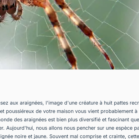
une : tout ce que
ez aux araignées, l'image d'une créature à huit pattes rec
et poussiéreux de votre maison vous vient probablement à l
r cette espèce
onde des araignées est bien plus diversifié et fascinant qu
r. Aujourd'hui, nous allons nous pencher sur une espèce par
aignée noire et jaune. Souvent mal comprise et crainte, cett