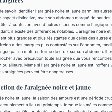
araignées
 de savoir identifier l'araignée noire et jaune parmi les autr
n aspect distinctive, avec son abdomen marqué de bandes j
prêter à confusion avec d'autres espèces comme l'argiope fr
nt, il existe des différences notables. L'araignée noire et 
ent plus grandes et plus résistantes que celles des autres 
 frelon a des marques plus contrastées sur l'abdomen, tandi
ingue par un motif en forme de croix sur son abdomen. Il es
rocher avec précaution toute araignée que vous rencontrez,
n ou ailleurs. Même si l'araignée noire et jaune est inoffens
es araignées peuvent être dangereuses.
tion de l'araignée noire et jaune
e noire et jaune, la saison des amours est une période cru
'accouplement a lieu au printemps, lorsque les mâles comm
elles. Le mâle tapote délicatement la toile de la femelle po