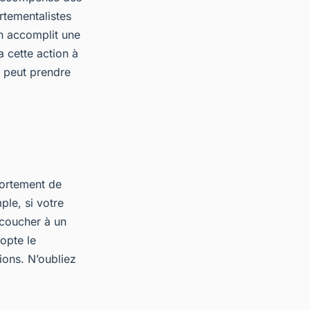
rtementalistes
en accomplit une
a cette action à
f peut prendre
portement de
ple, si votre
 coucher à un
opte le
ions. N’oubliez