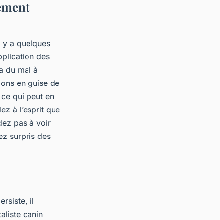
cement
l y a quelques
pplication des
a du mal à
tions en guise de
 ce qui peut en
ez à l’esprit que
dez pas à voir
ez surpris des
rsiste, il
aliste canin