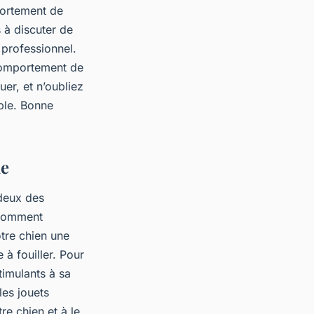
portement de
 à discuter de
 professionnel.
 comportement de
uer, et n’oubliez
able. Bonne
le
deux des
 comment
tre chien une
à fouiller. Pour
timulants à sa
les jouets
re chien et à le