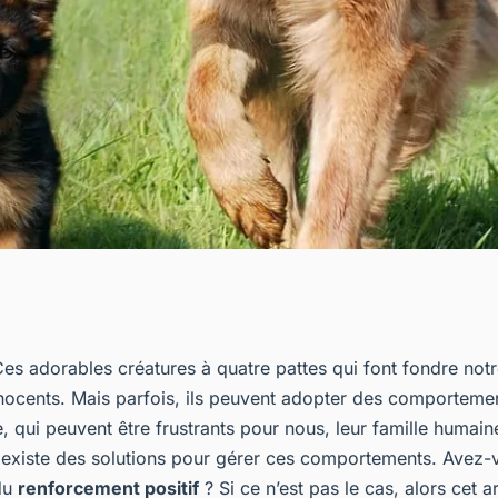
s techniques de
 Ces adorables créatures à quatre pattes qui font fondre no
nnocents. Mais parfois, ils peuvent adopter des comportemen
 pour corriger les
, qui peuvent être frustrants pour nous, leur famille humai
il existe des solutions pour gérer ces comportements. Avez-
du
renforcement positif
? Si ce n’est pas le cas, alors cet art