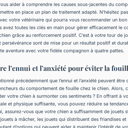
 vous aider à comprendre les causes sous-jacentes du com
 mettre en place un plan de traitement adapté. N’hésitez pas
 avec votre vétérinaire qui pourra vous recommander un bon
s avez toutes les clés en main pour gérer efficacement le
 chien grâce au renforcement positif. C’est à votre tour de jo
t persévérance sont de mise pour un résultat positif et dur
te aventure avec votre fidèle compagnon à quatre pattes.
re l’ennui et l’anxiété pour éviter la fouil
ionné précédemment que l’ennui et l’anxiété peuvent être 
encheurs du comportement de fouille chez le chien. Alors,
er votre chien à surmonter ces sentiments ? En offrant à vo
ale et physique suffisante, vous pouvez réduire sa tendance 
i, assurez-vous que votre chien a suffisamment de jouets s
 jouets à mâcher, les jouets qui distribuent des friandises et 
autant d’options qui peuvent aider à maintenir l’intérêt de vot