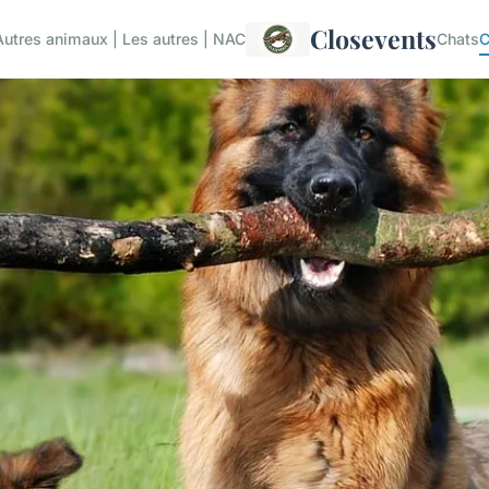
Closevents
Autres animaux | Les autres | NAC
Chats
C