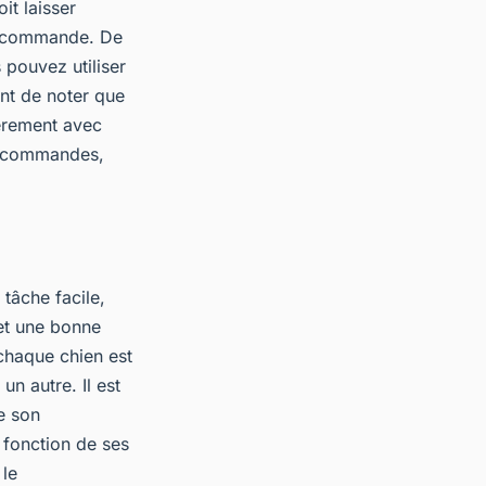
it laisser
la commande. De
 pouvez utiliser
ant de noter que
èrement avec
es commandes,
tâche facile,
 et une bonne
chaque chien est
n autre. Il est
e son
 fonction de ses
 le