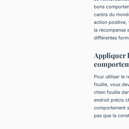
bons comporteme
canins du monde 
action positive,
la récompense et
différentes form
Appliquer l
comporteme
Pour utiliser le
fouille, vous de
chien fouille da
endroit précis c
comportement so
pas que la const