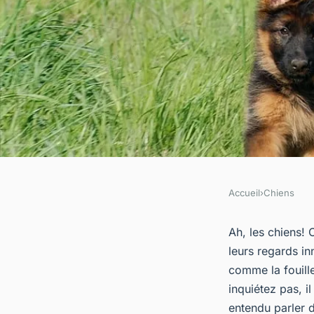
Accueil
›
Chiens
CHIENS
Comment utiliser de
Ah, les chiens!
leurs regards i
renforcement positif
comme la fouille
inquiétez pas, 
entendu parler 