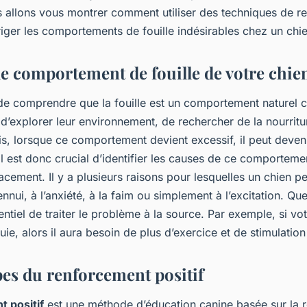
uille indésirables
 allons vous montrer comment utiliser des techniques de r
riger les comportements de fouille indésirables chez un chie
le comportement de fouille de votre chie
 de comprendre que la fouille est un comportement naturel c
 d’explorer leur environnement, de rechercher de la nourrit
ois, lorsque ce comportement devient excessif, il peut deveni
l est donc crucial d’identifier les causes de ce comportem
acement. Il y a plusieurs raisons pour lesquelles un chien peu
ennui, à l’anxiété, à la faim ou simplement à l’excitation. Que
entiel de traiter le problème à la source. Par exemple, si vot
nuie, alors il aura besoin de plus d’exercice et de stimulatio
pes du renforcement positif
 positif
est une méthode d’éducation canine basée sur la