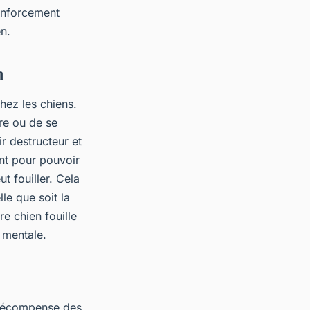
enforcement
n.
n
hez les chiens.
ure ou de se
r destructeur et
ent pour pouvoir
t fouiller. Cela
lle que soit la
re chien fouille
n mentale.
 récompense des