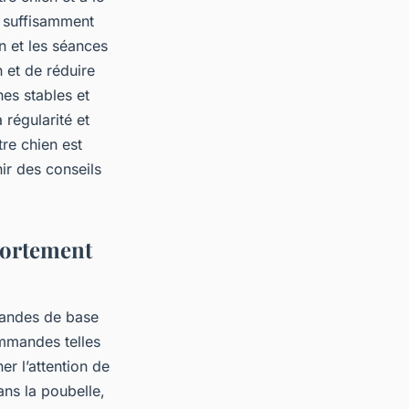
a suffisamment
n et les séances
 et de réduire
nes stables et
 régularité et
tre chien est
ir des conseils
portement
mmandes de base
ommandes telles
er l’attention de
ans la poubelle,