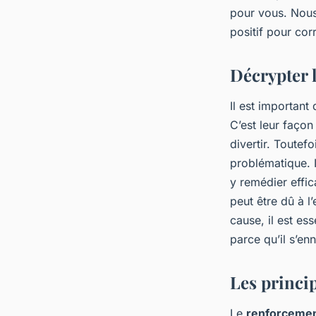
comportements de fo
pour vous. Nous
chez un chien ?
positif pour cor
Décrypter 
evette
•
18 février 2024
•
6 min de lecture
Il est important
C’est leur façon
divertir. Toutef
problématique. I
y remédier effic
peut être dû à l’
cause, il est ess
parce qu’il s’en
Les princi
Le
renforcement