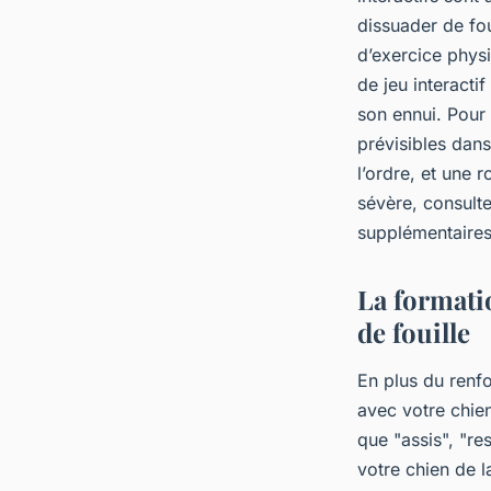
dissuader de fo
d’exercice phys
de jeu interacti
son ennui. Pour 
prévisibles dans
l’ordre, et une r
sévère, consult
supplémentaires
La formati
de fouille
En plus du renfo
avec votre chie
que "assis", "re
votre chien de l